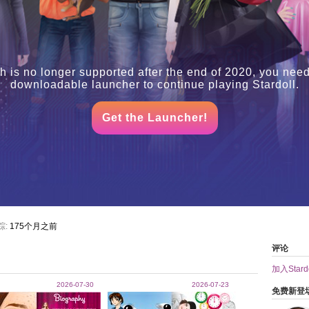
h is no longer supported after the end of 2020, you need
downloadable launcher to continue playing Stardoll.
Get the Launcher!
踪:
175个月之前
评论
加入Stardo
2026-07-30
2026-07-23
免费新登