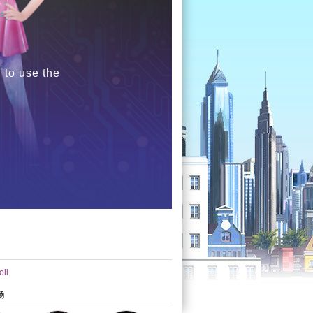
 to use the
ll
场