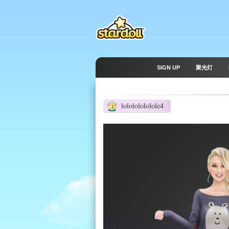
SIGN UP
聚光灯
lolololololole4
2