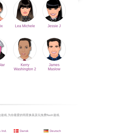
ix
Lea Michele
Jessie J
Star
Kerry
James
Washington 2
Maslow
遊戏,为你最爱的明星换装及玩免费flash遊戏.
 Ind.
Dansk
Deutsch