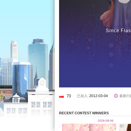
Since Flas
73
已加入:
2012-03-04
最新行
RECENT CONTEST WINNERS
2026-08-06