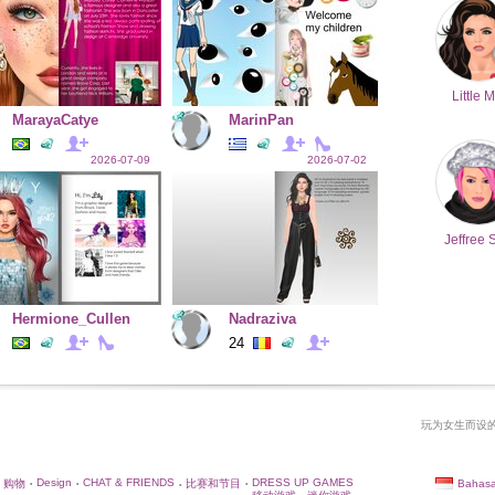
Little M
MarayaCatye
MarinPan
2026-07-09
2026-07-02
Jeffree 
Hermione_Cullen
Nadraziva
24
玩为女生而设的
Design
CHAT & FRIENDS
DRESS UP GAMES
Bahasa
购物
比赛和节目
•
•
•
•