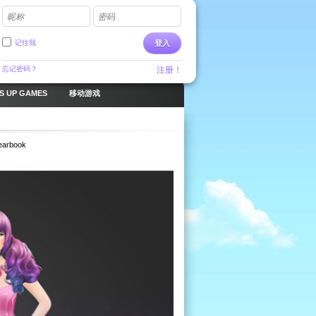
昵称
密码
记住我
登入
忘记密码？
注册！
S UP GAMES
移动游戏
earbook