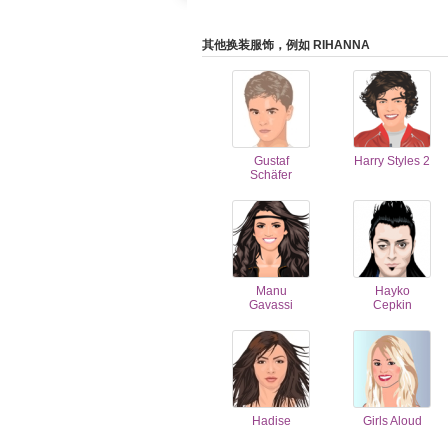
其他换装服饰，例如 RIHANNA
Gustaf
Harry Styles 2
Schäfer
Manu
Hayko
Gavassi
Cepkin
Hadise
Girls Aloud