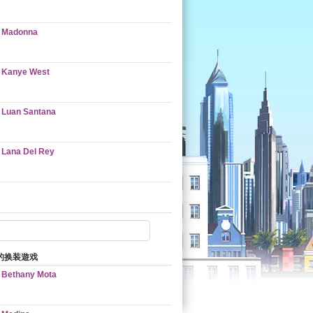
Madonna
Kanye West
Luan Santana
Lana Del Rey
的换装遊戏
Bethany Mota