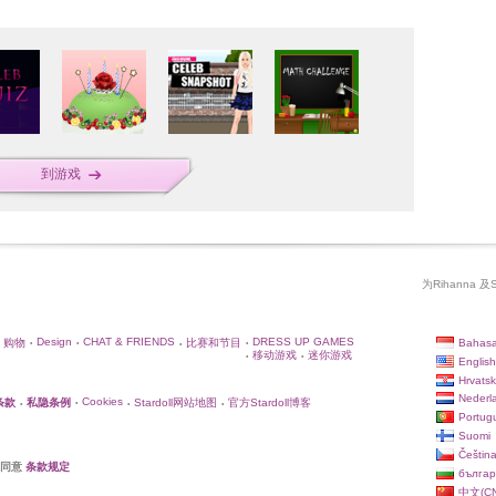
到游戏
为Rihanna 
Design
CHAT & FRIENDS
DRESS UP GAMES
Bahasa
购物
比赛和节目
•
•
•
•
移动游戏
迷你游戏
•
•
English
Hrvatsk
Nederl
Cookies
条款
私隐条例
Stardoll网站地图
官方Stardoll博客
•
•
•
•
Portug
Suomi
Češtin
你同意
条款规定
българ
中文(CN