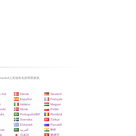
及Stardoll上其他有名的明星换装.
 Ind.
Dansk
Deutsch
Español
Français
i
Italiano
Magyar
ands
Norsk
Polski
uês
Português/BR
Română
Svenska
Türkçe
a
Ελληνικά
Русский
ски
العربية
हिन्दी
)
日本語
繁體字