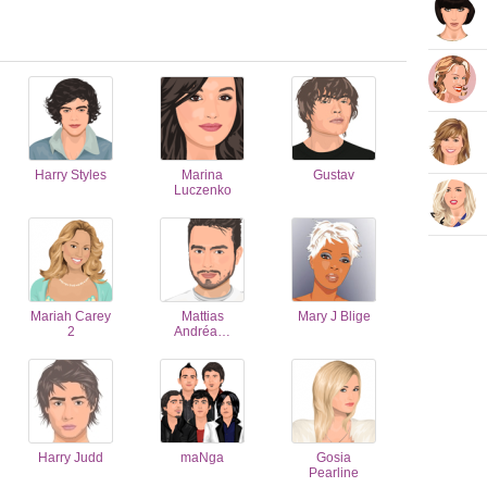
Harry Styles
Marina
Gustav
Luczenko
Mariah Carey
Mattias
Mary J Blige
2
Andréa…
Harry Judd
maNga
Gosia
Pearline