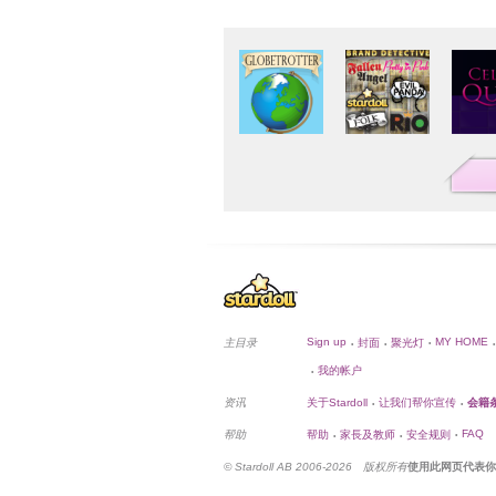
Sign up
MY HOME
主目录
封面
聚光灯
•
•
•
•
我的帐户
•
资讯
关于Stardoll
让我们帮你宣传
会籍
•
•
FAQ
帮助
帮助
家長及教师
安全规则
•
•
•
© Stardoll AB 2006-2026 版权所有
使用此网页代表