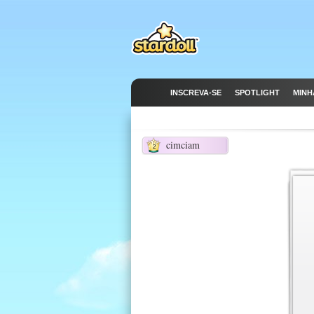
INSCREVA-SE
SPOTLIGHT
MINH
cimciam
2