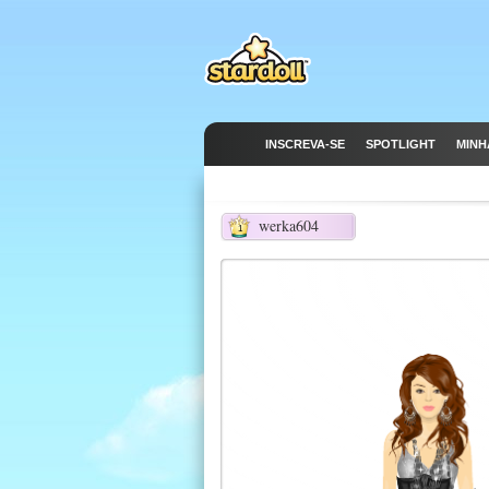
INSCREVA-SE
SPOTLIGHT
MINH
werka604
1