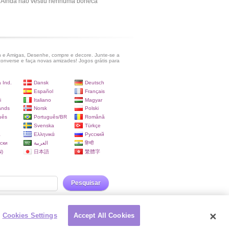
Ainda não vestiu nenhuma boneca
 e Amigas, Desenhe, compre e decore. Junte-se a
onverse e faça novas amizades! Jogos grátis para
 Ind.
Dansk
Deutsch
Español
Français
i
Italiano
Magyar
ands
Norsk
Polski
uês
Português/BR
Română
Svenska
Türkçe
a
Ελληνικά
Русский
ски
العربية
हिन्दी
)
日本語
繁體字
Pesquisar
Cookies Settings
Accept All Cookies