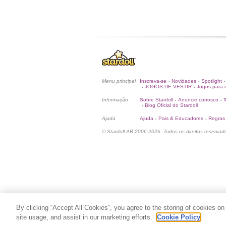
Menu principal
Inscreva-se
Novidades
Spotlight
•
•
•
JOGOS DE VESTIR
Jogos para c
•
•
Informação
Sobre Stardoll
Anuncie conosco
•
•
Blog Oficial do Stardoll
•
Ajuda
Ajuda
Pais & Educadores
Regras
•
•
© Stardoll AB 2006-2026. Todos os direitos reservad
By clicking “Accept All Cookies”, you agree to the storing of cookies on
site usage, and assist in our marketing efforts.
Cookie Policy