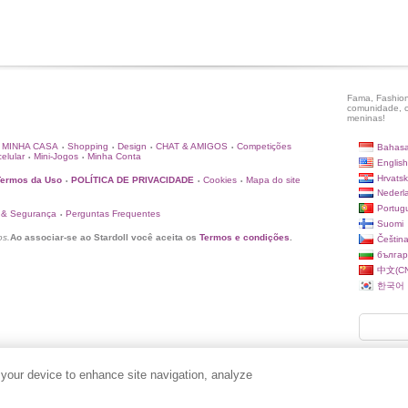
Fama, Fashion
comunidade, c
meninas!
MINHA CASA
Shopping
Design
CHAT & AMIGOS
Competições
Bahasa
•
•
•
•
elular
Mini-Jogos
Minha Conta
•
•
English
Hrvatsk
Termos da Uso
POLÍTICA DE PRIVACIDADE
Cookies
Mapa do site
•
•
•
Nederl
Portug
 & Segurança
Perguntas Frequentes
•
Suomi
os.
Ao associar-se ao Stardoll você aceita os
Termos e condições
.
Češtin
българ
中文(CN
한국어
 your device to enhance site navigation, analyze