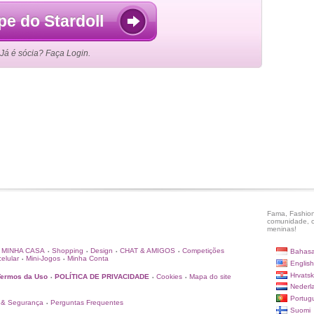
pe do Stardoll
Já é sócia? Faça Login.
Fama, Fashion
comunidade, c
meninas!
MINHA CASA
Shopping
Design
CHAT & AMIGOS
Competições
Bahasa
•
•
•
•
elular
Mini-Jogos
Minha Conta
•
•
English
Hrvatsk
Termos da Uso
POLÍTICA DE PRIVACIDADE
Cookies
Mapa do site
•
•
•
Nederl
Portug
 & Segurança
Perguntas Frequentes
•
Suomi