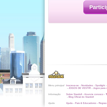
Partici
Menu principal
Inscreva-se
Novidades
Spotlight
•
•
•
JOGOS DE VESTIR
Jogos para c
•
•
Informação
Sobre Stardoll
Anuncie conosco
•
•
Blog Oficial do Stardoll
•
Ajuda
Ajuda
Pais & Educadores
Regras
•
•