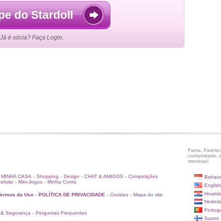
pe do Stardoll
Já é sócia? Faça Login.
Fama, Fashion
comunidade, c
meninas!
MINHA CASA
Shopping
Design
CHAT & AMIGOS
Competições
Bahasa
•
•
•
•
elular
Mini-Jogos
Minha Conta
•
•
English
Hrvatsk
Termos da Uso
POLÍTICA DE PRIVACIDADE
Cookies
Mapa do site
•
•
•
Nederl
Portug
 & Segurança
Perguntas Frequentes
•
Suomi