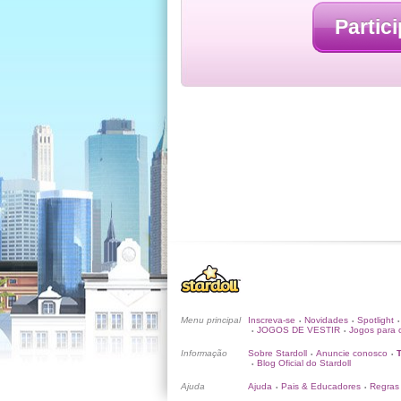
Partici
Menu principal
Inscreva-se
Novidades
Spotlight
•
•
•
JOGOS DE VESTIR
Jogos para c
•
•
Informação
Sobre Stardoll
Anuncie conosco
•
•
Blog Oficial do Stardoll
•
Ajuda
Ajuda
Pais & Educadores
Regras
•
•