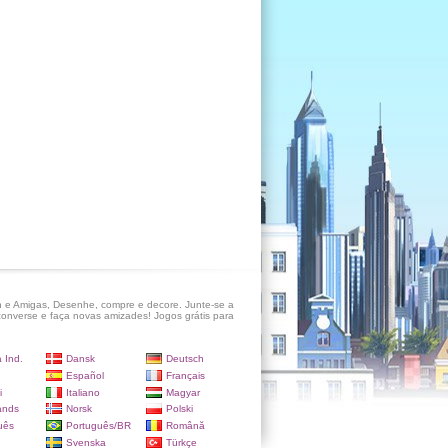
 e Amigas, Desenhe, compre e decore. Junte-se a
onverse e faça novas amizades! Jogos grátis para
 Ind.
Dansk
Deutsch
Español
Français
i
Italiano
Magyar
ands
Norsk
Polski
uês
Português/BR
Română
Svenska
Türkçe