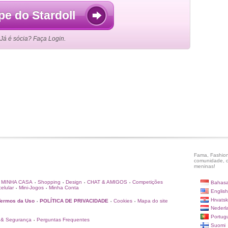
pe do Stardoll
Já é sócia? Faça Login.
Fama, Fashion
comunidade, c
meninas!
MINHA CASA
Shopping
Design
CHAT & AMIGOS
Competições
Bahasa
•
•
•
•
elular
Mini-Jogos
Minha Conta
•
•
English
Hrvatsk
Termos da Uso
POLÍTICA DE PRIVACIDADE
Cookies
Mapa do site
•
•
•
Nederl
Portug
 & Segurança
Perguntas Frequentes
•
Suomi