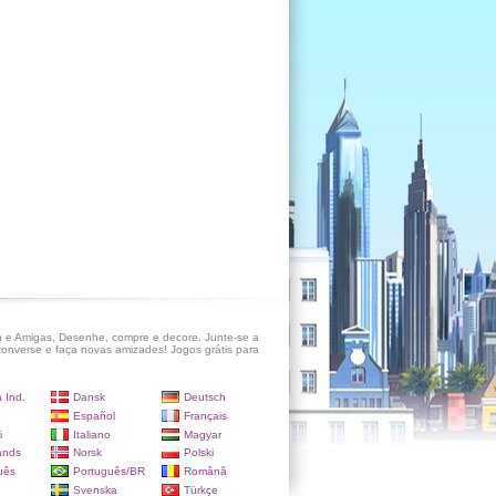
 e Amigas, Desenhe, compre e decore. Junte-se a
onverse e faça novas amizades! Jogos grátis para
 Ind.
Dansk
Deutsch
Español
Français
i
Italiano
Magyar
ands
Norsk
Polski
uês
Português/BR
Română
Svenska
Türkçe