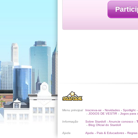
Partici
Menu principal
Inscreva-se
Novidades
Spotlight
•
•
•
JOGOS DE VESTIR
Jogos para c
•
•
Informação
Sobre Stardoll
Anuncie conosco
•
•
Blog Oficial do Stardoll
•
Ajuda
Ajuda
Pais & Educadores
Regras
•
•