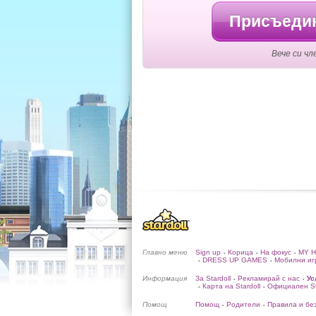
Присъедин
Вече си чл
Главно меню
Sign up
Корица
На фокус
MY 
•
•
•
DRESS UP GAMES
Мобилни иг
•
•
Информация
За Stardoll
Рекламирай с нас
Ус
•
•
Карта на Stardoll
Официален Sta
•
•
Помощ
Помощ
Родители
Правила и бе
•
•