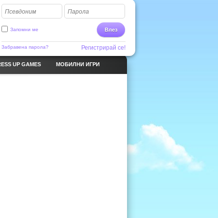
Псевдоним
Парола
Запомни ме
Влез
Забравена парола?
Регистрирай се!
ESS UP GAMES
МОБИЛНИ ИГРИ