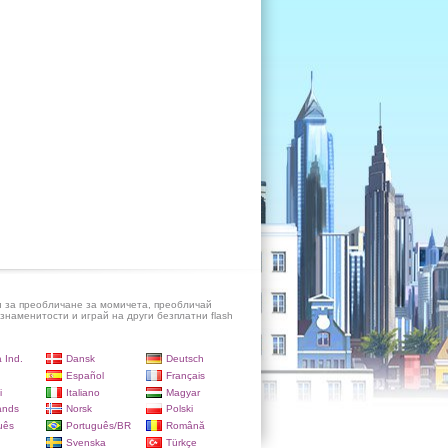
и за преобличане за момичета, преобличай
знаменитости и играй на други безплатни flash
 Ind.
Dansk
Deutsch
Español
Français
i
Italiano
Magyar
ands
Norsk
Polski
uês
Português/BR
Română
Svenska
Türkçe