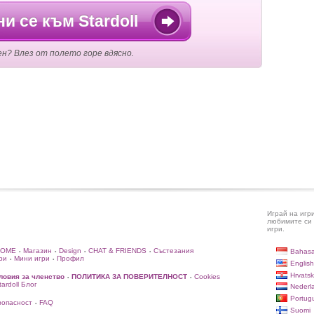
и се към Stardoll
ен? Влез от полето горе вдясно.
Играй на игр
любимите си 
игри.
HOME
Магазин
Design
CHAT & FRIENDS
Състезания
Bahasa
•
•
•
•
ри
Мини игри
Профил
•
•
English
Hrvatsk
ловия за членство
ПОЛИТИКА ЗА ПОВЕРИТЕЛНОСТ
Cookies
•
•
rdoll Блог
Nederl
Portug
зопасност
FAQ
•
Suomi