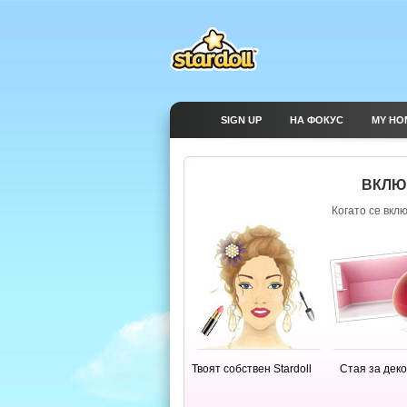
SIGN UP
НА ФОКУС
MY HO
ВКЛЮЧ
Когато се вкл
Твоят собствен Stardoll
Стая за дек