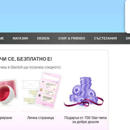
ME
МАГАЗИН
DESIGN
CHAT & FRIENDS
СЪСТЕЗАНИЯ
DR
И СЕ, БЕЗПЛАТНО Е!
ючиш в Stardoll ще получиш следното:
ориране
Лична страница
Подарък от 700 Star-чипа
за добре дошли