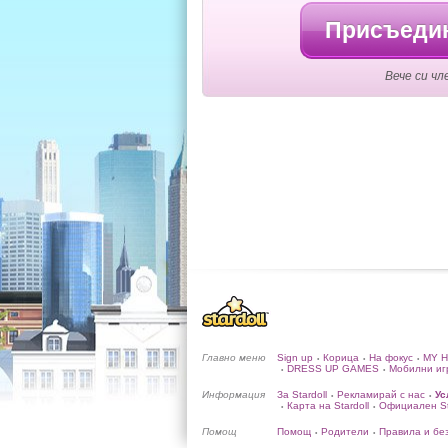
Присъедин
Вече си чл
Главно меню
Sign up
Корица
На фокус
MY 
•
•
•
DRESS UP GAMES
Мобилни иг
•
•
Информация
За Stardoll
Рекламирай с нас
Ус
•
•
Карта на Stardoll
Официален Sta
•
•
Помощ
Помощ
Родители
Правила и бе
•
•