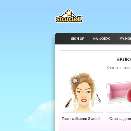
SIGN UP
НА ФОКУС
MY HO
ВКЛЮЧ
Когато се вкл
Твоят собствен Stardoll
Стая за дек