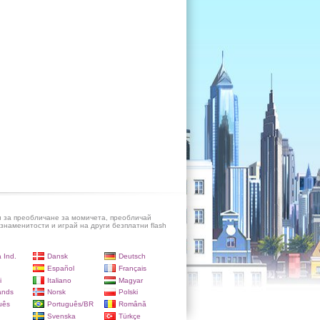
и за преобличане за момичета, преобличай
знаменитости и играй на други безплатни flash
 Ind.
Dansk
Deutsch
Español
Français
i
Italiano
Magyar
ands
Norsk
Polski
uês
Português/BR
Română
Svenska
Türkçe