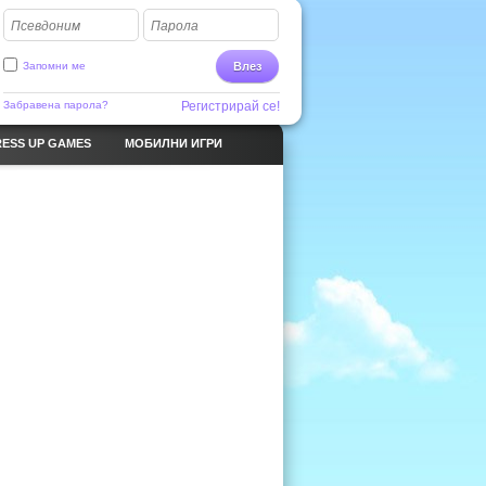
Псевдоним
Парола
Запомни ме
Влез
Забравена парола?
Регистрирай се!
ESS UP GAMES
МОБИЛНИ ИГРИ