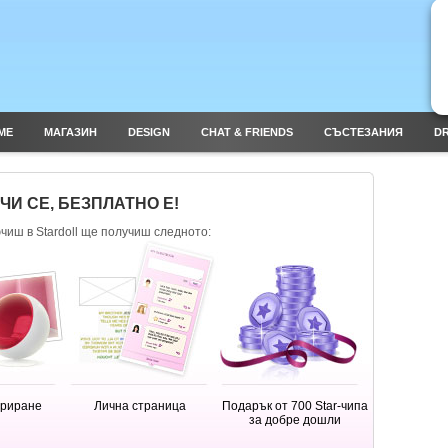
ME
МАГАЗИН
DESIGN
CHAT & FRIENDS
СЪСТЕЗАНИЯ
DR
И СЕ, БЕЗПЛАТНО Е!
ючиш в Stardoll ще получиш следното:
ориране
Лична страница
Подарък от 700 Star-чипа
за добре дошли