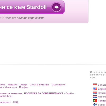
и се към Stardoll
ен? Влез от полето горе вдясно.
Играй на игр
любимите си 
игри.
HOME
Магазин
Design
CHAT & FRIENDS
Състезания
Bahasa
•
•
•
•
ри
Мини игри
Профил
•
•
English
Hrvatsk
ловия за членство
ПОЛИТИКА ЗА ПОВЕРИТЕЛНОСТ
Cookies
•
•
rdoll Блог
Nederl
Portug
зопасност
FAQ
•
Suomi