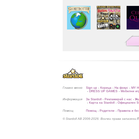
Главно меню
Sign up
Корица
На фокус
MY 
•
•
•
DRESS UP GAMES
Мобилни иг
•
•
Информация
За Stardoll
Рекламирай с нас
Ус
•
•
Карта на Stardoll
Официален Sta
•
•
Помощ
Помощ
Родители
Правила и бе
•
•
© Stardoll AB 2006-2026. Всички права запазени.
П