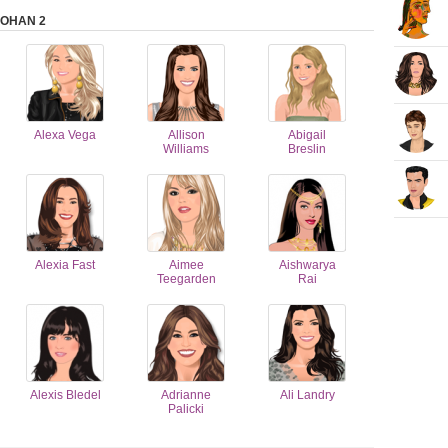
LOHAN 2
Alexa Vega
Allison
Abigail
Williams
Breslin
Alexia Fast
Aimee
Aishwarya
Teegarden
Rai
Alexis Bledel
Adrianne
Ali Landry
Palicki