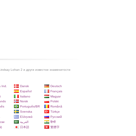
indsay Lohan 2 и други известни знаменитости
 Ind.
Dansk
Deutsch
Español
Français
i
Italiano
Magyar
ands
Norsk
Polski
uês
Português/BR
Română
Svenska
Türkçe
a
Ελληνικά
Русский
ски
العربية
हिन्दी
)
日本語
繁體字