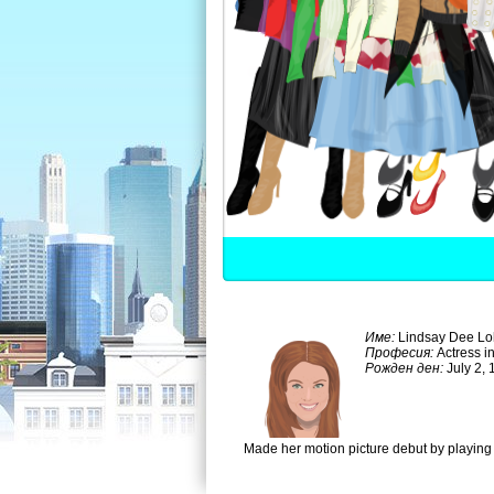
Име:
Lindsay Dee L
Професия:
Actress i
Рожден ден:
July 2,
Made her motion picture debut by playing 