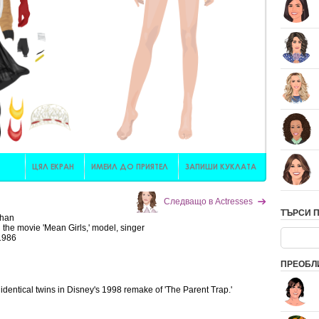
Следващо в Actresses
ТЪРСИ 
ohan
n the movie 'Mean Girls,' model, singer
 1986
ПРЕОБЛ
identical twins in Disney's 1998 remake of 'The Parent Trap.'