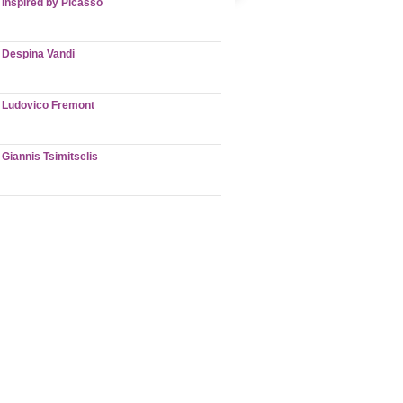
Inspired by Picasso
Despina Vandi
Ludovico Fremont
Giannis Tsimitselis