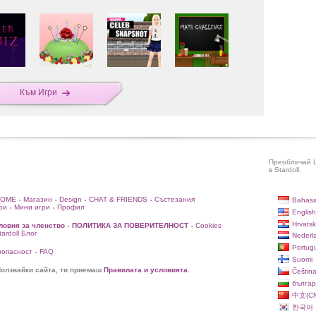
Към Игри
Преобличай L
в Stardoll.
HOME
Магазин
Design
CHAT & FRIENDS
Състезания
Bahasa
•
•
•
•
ри
Мини игри
Профил
•
•
English
Hrvatsk
ловия за членство
ПОЛИТИКА ЗА ПОВЕРИТЕЛНОСТ
Cookies
•
•
rdoll Блог
Nederl
Portug
зопасност
FAQ
•
Suomi
олзвайки сайта, ти приемаш
Правилата и условията
.
Češtin
българ
中文(CN
한국어