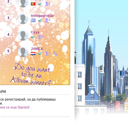
2
trelogaurostar
3
Ceyx
4
J4MILA
5
АРИ
 се регистрирай, за да публикуваш
и.
ни се към Stardoll