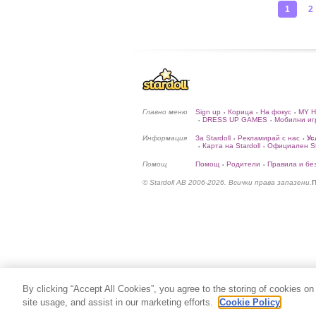
1
2
Главно меню
Sign up
Корица
На фокус
MY 
•
•
•
DRESS UP GAMES
Мобилни иг
•
•
Информация
За Stardoll
Рекламирай с нас
Ус
•
•
Карта на Stardoll
Официален Sta
•
•
Помощ
Помощ
Родители
Правила и бе
•
•
© Stardoll AB 2006-2026. Всички права запазени.
П
By clicking “Accept All Cookies”, you agree to the storing of cookies on
site usage, and assist in our marketing efforts.
Cookie Policy