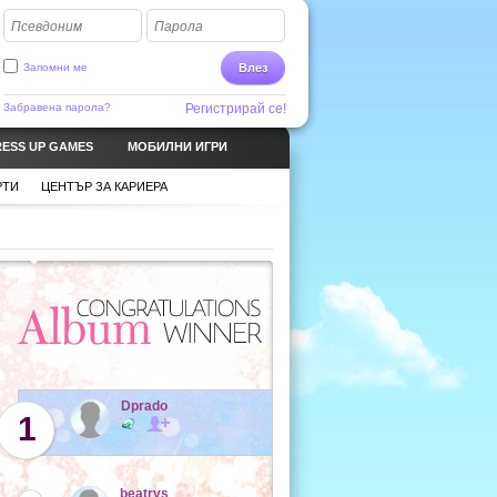
Псевдоним
Парола
Запомни ме
Влез
Забравена парола?
Регистрирай се!
ESS UP GAMES
МОБИЛНИ ИГРИ
РТИ
ЦЕНТЪР ЗА КАРИЕРА
Dprado
1
beatrys