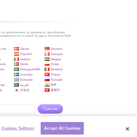
и за преобличане за момичета, преобличай
знаменитости и играй на други безплатни flash
 Ind.
Dansk
Deutsch
Español
Français
i
Italiano
Magyar
ands
Norsk
Polski
uês
Português/BR
Română
Svenska
Türkçe
a
Ελληνικά
Русский
ски
العربية
हिन्दी
)
日本語
繁體字
Търсене
Cookies Settings
Accept All Cookies