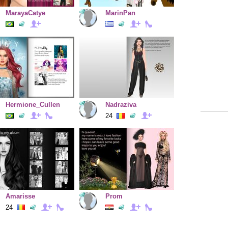
MarayaCatye
MarinPan
Hermione_Cullen
Nadraziva
24
Amarisse
Prom
24