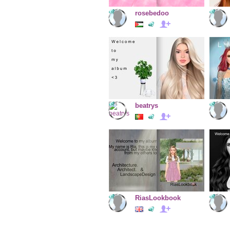
rosebedoo
beatrys
RiasLookbook