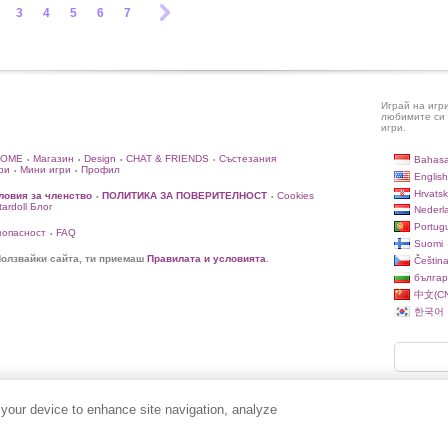
3
4
5
6
7
Играй на игр
любимите си 
игри.
HOME
Магазин
Design
CHAT & FRIENDS
Състезания
Bahasa
•
•
•
•
ри
Мини игри
Профил
•
•
English
Hrvatsk
ловия за членство
ПОЛИТИКА ЗА ПОВЕРИТЕЛНОСТ
Cookies
•
•
rdoll Блог
Nederl
Portug
зопасност
FAQ
•
Suomi
олзвайки сайта, ти приемаш
Правилата и условията
.
Češtin
българ
中文(CN
한국어
 your device to enhance site navigation, analyze