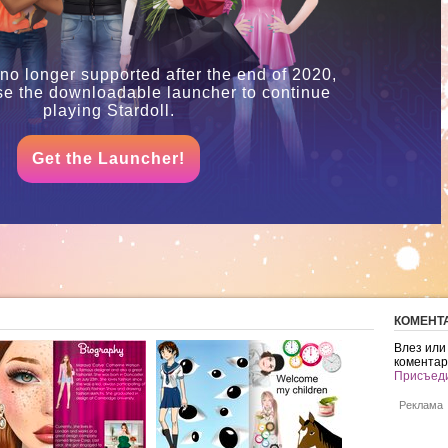
 no longer supported after the end of 2020,
se the downloadable launcher to continue
playing Stardoll.
Get the Launcher!
КОМЕНТ
Влез или
коментар
Присъеди
Реклама