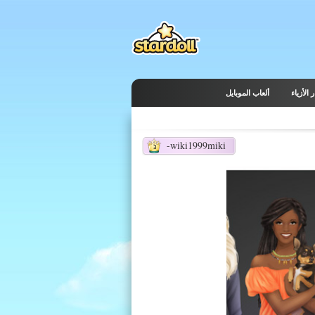
 الأزياء
ألعاب الموبايل
wiki1999miki-
3