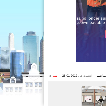
Since Flash is no longer su
downloadable l
انضمت في:
2012-01-28
31