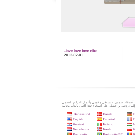
love love love niko..
2012-02-01
و أصدقاء. صممي و تسوقي و قومي بأعمال الديكور. انضمي
إلينا دردشي و احصلي على أصدقاء جدد! ألعبي بألعاب مجانية
Bahasa Ind.
Dansk
D
English
Español
F
Hrvatski
Italiano
M
Nederlands
Norsk
P
Português
Português/BR