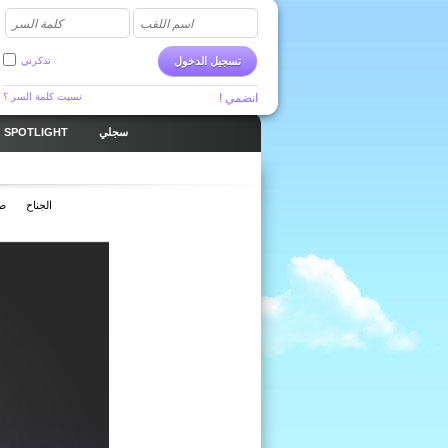
اسم اللقب
كلمة السر
تسجيل الدخول
تذكرني
انضمي !
نسيت كلمة السر ؟
سجلي
SPOTLIGHT
الجناح
صا