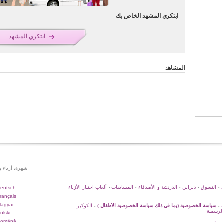
ابتكري المشهد الخاص بك
ابتكري المشهد
المشاهد
شهرة، أزياء 
التسوق
ديزاين
الدردشة و الأصدقاء
المسابقات
ألعاب اختيار الأزياء
eutsch
•
•
•
•
•
rançais
agyar
سياسة الخصوصية (بما في ذلك سياسة الخصوصية الأطفال )
الكوكيز
•
•
لرسمية
olski
Română