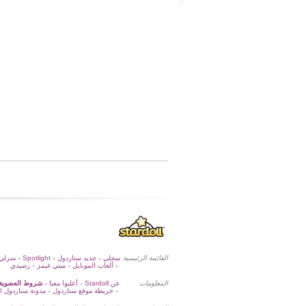
القائمة الرئيسية
سجلي
جديد ستاردول
Spotlight
منزلي
•
•
•
ألعاب الموبايل
ميني غيمز
رصيدي
•
•
•
المعلومات
عن Stardoll
أعلنوا معنا
شروط العضوية
•
•
خريطة موقع ستاردول
مدونة ستاردول ا
•
•