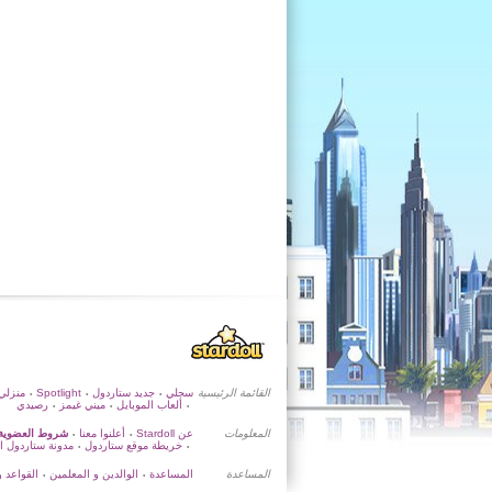
القائمة الرئيسية
سجلي
جديد ستاردول
Spotlight
منزلي
•
•
•
ألعاب الموبايل
ميني غيمز
رصيدي
•
•
•
المعلومات
عن Stardoll
أعلنوا معنا
شروط العضوية
•
•
خريطة موقع ستاردول
مدونة ستاردول ا
•
•
المساعدة
المساعدة
الوالدين و المعلمين
القواعد و
•
•