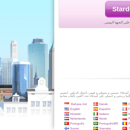
لى الجهة اليمنى .
و أصدقاء. صممي و تسوقي و قومي بأعمال الديكور. انضمي
إلينا دردشي و احصلي على أصدقاء جدد! ألعبي بألعاب مجانية
Bahasa Ind.
Dansk
D
English
Español
F
Hrvatski
Italiano
M
Nederlands
Norsk
P
Português
Português/BR
Suomi
Svenska
T