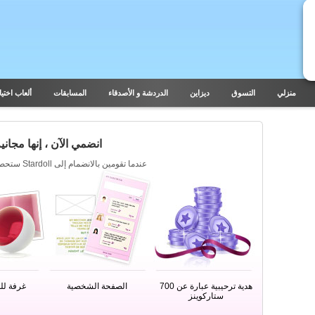
منزلي
التسوق
ديزاين
الدردشة و الأصدقاء
المسابقات
ألعاب اختيار
انضمي الآن ، إنها مجانية
عندما تقومين بالانضمام إلى Stardoll ستحصلين على مايلي :
هدية ترحيبية عبارة عن 700
الصفحة الشخصية
غرفة للد
ستاركوينز