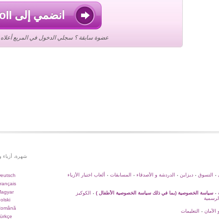
انضمي إلى Stardoll
عضوة سابقة ؟ سجلي الدخول في المربع أعلاه ع
شهرة، أزياء 
التسوق
ديزاين
الدردشة و الأصدقاء
المسابقات
ألعاب اختيار الأزياء
eutsch
•
•
•
•
•
rançais
agyar
سياسة الخصوصية (بما في ذلك سياسة الخصوصية الأطفال )
الكوكيز
•
•
لرسمية
olski
Română
 الأمان
التعليمات
•
ürkçe