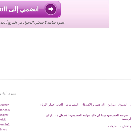
انضمي إلى Stardoll
عضوة سابقة ؟ سجلي الدخول في المربع أعلاه ع
شهرة، أزياء 
التسوق
ديزاين
الدردشة و الأصدقاء
المسابقات
ألعاب اختيار الأزياء
eutsch
•
•
•
•
•
rançais
agyar
سياسة الخصوصية (بما في ذلك سياسة الخصوصية الأطفال )
الكوكيز
•
•
لرسمية
olski
Română
 الأمان
التعليمات
•
ürkçe