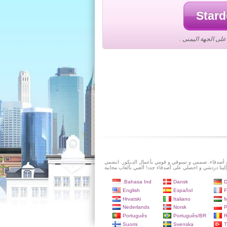
لى الجهة اليمنى .
و أصدقاء. صممي و تسوقي و قومي بأعمال الديكور. انضمي
إلينا دردشي و احصلي على أصدقاء جدد! ألعبي بألعاب مجانية
Bahasa Ind.
Dansk
D
English
Español
F
Hrvatski
Italiano
M
Nederlands
Norsk
P
Português
Português/BR
Suomi
Svenska
T