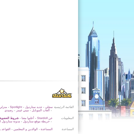
القائمة الرئيسية
سجلي
جديد ستاردول
Spotlight
منزلي
•
•
•
ألعاب الموبايل
ميني غيمز
رصيدي
•
•
•
المعلومات
عن Stardoll
أعلنوا معنا
شروط العضوية
•
•
خريطة موقع ستاردول
مدونة ستاردول ا
•
•
المساعدة
المساعدة
الوالدين و المعلمين
القواعد و
•
•