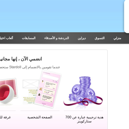
منزلي
التسوق
ديزاين
الدردشة و الأصدقاء
المسابقات
ألعاب اختيار
انضمي الآن ، إنها مجانية
عندما تقومين بالانضمام إلى Stardoll ستحصلين على مايلي :
هدية ترحيبية عبارة عن 700
الصفحة الشخصية
غرفة للد
ستاركوينز