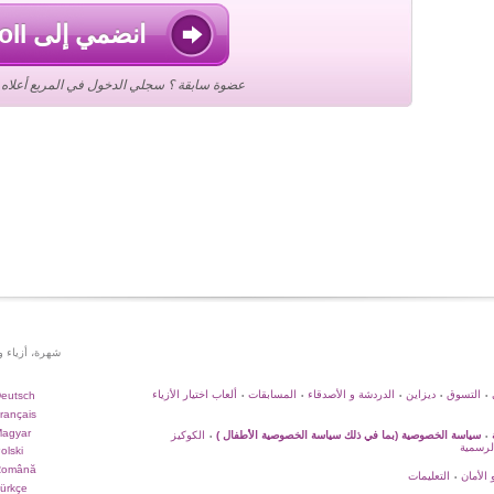
انضمي إلى Stardoll
عضوة سابقة ؟ سجلي الدخول في المربع أعلاه ع
شهرة، أزياء 
التسوق
ديزاين
الدردشة و الأصدقاء
المسابقات
ألعاب اختيار الأزياء
eutsch
•
•
•
•
•
rançais
agyar
سياسة الخصوصية (بما في ذلك سياسة الخصوصية الأطفال )
الكوكيز
•
•
لرسمية
olski
Română
 الأمان
التعليمات
•
ürkçe