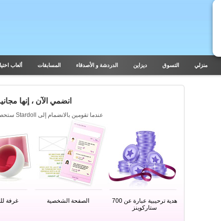
منزلي
التسوق
ديزاين
الدردشة و الأصدقاء
المسابقات
ألعاب اختيار
انضمي الآن ، إنها مجانية
عندما تقومين بالانضمام إلى Stardoll ستحصلين على مايلي :
هدية ترحيبية عبارة عن 700
الصفحة الشخصية
غرفة للد
ستاركوينز