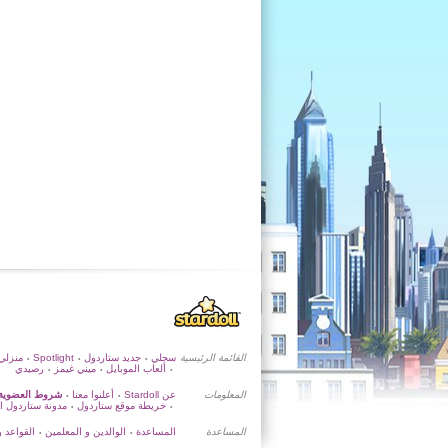
القائمة الرئيسية
سجلي
جديد ستاردول
Spotlight
منزلي
•
•
•
ألعاب الموبايل
ميني غيمز
رصيدي
•
•
•
المعلومات
عن Stardoll
أعلنوا معنا
شروط العضوية
•
•
خريطة موقع ستاردول
مدونة ستاردول ا
•
•
المساعدة
المساعدة
الوالدين و المعلمين
القواعد و
•
•