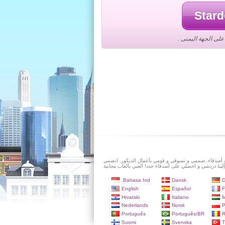
لى الجهة اليمنى .
و أصدقاء. صممي و تسوقي و قومي بأعمال الديكور. انضمي
إلينا دردشي و احصلي على أصدقاء جدد! ألعبي بألعاب مجانية
Bahasa Ind.
Dansk
D
English
Español
F
Hrvatski
Italiano
M
Nederlands
Norsk
P
Português
Português/BR
Suomi
Svenska
T